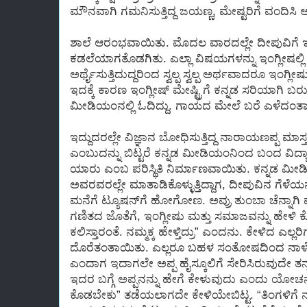
ಮೌನವಾಗಿ ಗಮನಿಸುತ್ತಿದ್ದ ಜಯಣ್ಣ, ಮೇಷ್ಟರಿಗೆ ವಂದಿ
ಶಾಲೆ ಆರಂಭವಾಯಿತು. ಮೊದಲ ವಾರದಲ್ಲೇ ದೀಪುವಿಗೆ ಇ
ಕಡಲೆಯಾಗತೊಡಗಿತು. ಎಲ್ಲಾ ವಿಷಯಗಳನ್ನು ಇಂಗ್ಲೀಷಲ್ಲ
ಅರ್ಥೈಸುತ್ತಿದುದ್ದರಿಂದ ಸ್ವಲ್ಪ ಸ್ವಲ್ಪ ಅರ್ಥವಾದರೂ ಇ
ಇದಕ್ಕೆ ಕಾರಣ ಇಂಗ್ಲೀಷ್ ಮೇಷ್ಟ್ರಿಗೆ ಕನ್ನಡ ಸರಿಯಾಗಿ ಬರುತ
ಮೀಡಿಯಂನಲ್ಲಿ ಓದಿದ್ದು. ಗಾಯದ ಮೇಲೆ ಬರೆ ಎಳೆದಂತಾಗಿ
ಇದ್ದುದರಲ್ಲೇ ವಿಜ್ಞಾನ ಬೋಧಿಸುತ್ತಿದ್ದ ನಾರಾಯಣಪ್ಪ ಮಾಸ
ಎಂಬುದನ್ನು ಬಿಟ್ಟರೆ ಕನ್ನಡ ಮೀಡಿಯಂನಿಂದ ಬಂದ ವಿದ್
ಯಾರು ಎಂಬ ಪರಿಸ್ಥಿತಿ ನಿರ್ಮಾಣವಾಯಿತು. ಕನ್ನಡ ಮ
ಅವರವರಲ್ಲೇ ಮಾತಾಡಿಕೊಳ್ಳುತ್ತಿದ್ದಾಗ, ದೀಪುವಿನ ಗೆಳೆಯ
ಮನೆಗೆ ಟ್ಯೂಷನ್‍ಗೆ ಹೋಗೋಣ. ಅವ್ರು ತುಂಬಾ ಚೆನ್ನಾಗಿ ಮ
ಗಣಿತದ ಜೊತೆಗೆ, ಇಂಗ್ಲೀಷು ಮತ್ತು ಸಮಾಜವನ್ನು ಹೇಳಿ 
ಕಲಿಸ್ತಾರಂತೆ. ನಮ್ಮಕ್ಕ ಹೇಳ್ತಿದ್ರು” ಎಂದನು. ಕೇಳಿದ ಎಲ್ಲ
ದೊರೆತಂತಾಯಿತು. ಎಲ್ಲರೂ ಬಹಳ ಸಂತೋಷದಿಂದ ನಾಳ
ಎಂದಾಗ ಇದಾಗಲೇ ಅಪ್ಪ ಹೈಸ್ಕೂಲಿಗೆ ಸೇರಿಸಿರುವುದೇ ತನ್
ಇದರ ಬಗ್ಗೆ ಅಪ್ಪನನ್ನು ಹೇಗೆ ಕೇಳುವುದು ಎಂದು ಯೋಚನೆಗೆ
ಕೊಡಬೇಕು” ತಡೆಯಲಾಗದೇ ಕೇಳಿಯೇಬಿಟ್ಟ. “ತಿಂಗಳಿಗೆ ನೂ