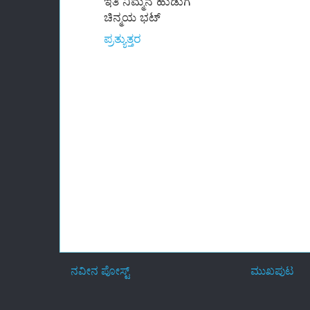
ಇತಿ ನಿಮ್ಮನೆ ಹುಡುಗ
ಚಿನ್ಮಯ ಭಟ್
ಪ್ರತ್ಯುತ್ತರ
ನವೀನ ಪೋಸ್ಟ್
ಮುಖಪುಟ