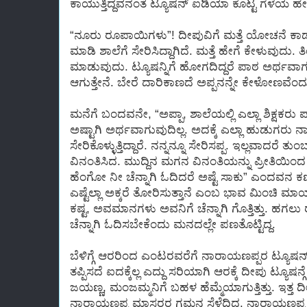
ಕಾಯುತ್ತಿದ್ದವನಂತೆ ಟ್ಯೂಷನ್ ಐಡಿಯಾ ಕೊಟ್ಟ ಗೆಳೆಯ ಹೇ
“ನೂರು ರೂಪಾಯಿಗಳು”! ದೀಪುವಿಗೆ ಮತ್ತೆ ಯೋಚನೆ ಕಾ
ಮಾಡಿ ಶಾಲೆಗೆ ಸೇರಿಸಿದ್ದಾಗಿದೆ. ಮತ್ತೆ ಹೇಗೆ ಕೇಳುವುದ
ಮಾಡುವುದು. ಟ್ಯೂಷನ್ನಿಗೆ ಹೋಗದಿದ್ದರೆ ಪಾಠ ಅರ್ಥವಾಗು
ಆಗುತ್ತೇನೆ. ಬೇರೆ ದಾರಿಕಾಣದೆ ಅಪ್ಪನನ್ನೇ ಕೇಳೋಣವೆಂ
ಮನೆಗೆ ಬಂದವನೇ, “ಅಪ್ಪಾ, ಶಾಲೆಯಲ್ಲಿ ಎಲ್ಲಾ ಶಿಕ್ಷಕರು ಪಾ
ಅಷ್ಟಾಗಿ ಅರ್ಥವಾಗುವುದಿಲ್ಲ. ಅದಕ್ಕೆ ಎಲ್ಲಾ ಹುಡುಗರು ನಾ
ಸೇರಿಕೊಳ್ಳುತ್ತಿದ್ದಾರೆ. ನನ್ನನ್ನೂ ಸೇರಿಸಪ್ಪ. ಇಲ್ಲವಾದರೆ 
ವಿನಂತಿಸಿದ. ಮುದ್ದಿನ ಮಗನ ವಿನಂತಿಯನ್ನು ಪ್ರೀತಿಯಿಂ
ಹೆಂಗೋ ನೀ ಚೆನ್ನಾಗಿ ಓದಿದರೆ ಅಷ್ಟೆ ಸಾಕು” ಎಂದವನ ಕಣ್ಣಲ
ಎಷ್ಟೆಲ್ಲಾ ಅಕ್ಕರೆ ತೋರಿಸುತ್ತಾನೆ ಎಂಬ ಭಾವ ಮಿಂಚಿ ಮಾ
ಕಷ್ಟ, ಅವಮಾನಗಳು ಅವನಿಗೆ ಚೆನ್ನಾಗಿ ಗೊತ್ತಿತ್ತು. ಹಗಲು 
ಚೆನ್ನಾಗಿ ಓದಿಸಬೇಕೆಂದು ಮನದಲ್ಲೇ ಪಣತೊಟ್ಟಿದ್ದ.
ಬೆಳಿಗ್ಗೆ ಆರರಿಂದ ಎಂಟರವರೆಗೆ ನಾರಾಯಣಪ್ಪರ ಟ್ಯೂಷ
ತಪ್ಪಿಸದೆ ಐದಕ್ಕೆಲ್ಲ ಎದ್ದು ಸರಿಯಾಗಿ ಆರಕ್ಕೆ ದೀಪು ಟ್ಯೂಷನ್ಗ
ಜಯಣ್ಣ, ಮಂಜಮ್ಮನಿಗೆ ಬಹಳ ಹೆಮ್ಮೆಯಾಗುತ್ತಿತ್ತು. ಇತ್ತ ದ
ನಾರಾಯಣಪ್ಪ ಮಾಸ್ತರರ ಗಮನ ಸೆಳೆದಿದ್ದ. ನಾರಾಯಣಪ್ಪ ಮ