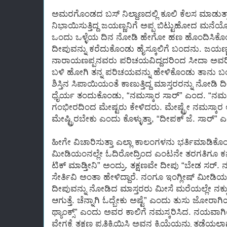
ಅಮರಗೊಂಡದ ಬಸ್ ನಿಲ್ದಾಣದಲ್ಲಿ ಕೂಲಿ ಕೆಲಸ ಮಾಡುತ್ತ
ನಿಭಾಯಿಸುತ್ತಿದ್ದ ಜಯಣ್ಣನಿಗೆ ಅಪ್ಪ ಬಿಟ್ಟುಹೋದ ಮನೆಯೊ
ಒಂದು ಒಳ್ಳೆಯ ದಿನ ನೋಡಿ ಹೇಗೋ ಹಣ ಹೊಂದಿಸಿಕೊಂಡು
ದೀಪುವನ್ನು ಕರೆದುಕೊಂಡು ಹೈಸ್ಕೂಲಿಗೆ ಬಂದನು. ಜಯಣ್ಣ
ನಾರಾಯಣಪ್ಪನವರು ಪರಿಚಯವಿದ್ದದರಿಂದ ಸೀದಾ ಅವರಿ
ಬಳಿ ಹೋಗಿ ತನ್ನ ಪರಿಚಯವನ್ನು ಹೇಳಿಕೊಂಡು ತಾನು ಬ
ಶಿಸ್ತಿನ ಸಿಪಾಯಿಯಂತೆ ಕಾಣುತ್ತಿದ್ದ ಮಾಸ್ತರರನ್ನು ನೋಡ
ಧೈರ್ಯ ತಂದುಕೊಂಡು, “ನಮಸ್ಕಾರ ಸಾರ್” ಎಂದ. “ನಮಸ್ಕಾ
ಗಂಭೀರದಿಂದ ಮೇಷ್ಟರು ಕೇಳಿದರು. ಮೇಷ್ಟ್ರೇ ನಮಸ್ಕಾರ ಅಂತ
ಮೇಷ್ಟ್ರಿರಬೇಕು ಎಂದು ಕೊಳ್ಳುತ್ತಾ, “ದೀಪಕ್ ಜೆ. ಸಾರ
ಹೀಗೇ ವಿಚಾರಿಸುತ್ತಾ ಎಲ್ಲಾ ಕಾಲಂಗಳನು ಭರ್ತಿಮಾಡಿಕೊಂ
ಮೀಡಿಯಂನಲ್ಲೇ ಓದಿರೋದ್ರಿಂದ ಎಂಟನೇ ತರಗತಿಗೂ ಕನ
ಟಿಕ್ ಮಾಡ್ತೀನಿ” ಅಂದ್ರು. ತಕ್ಷಣವೇ ದೀಪು “ಬೇಡ ಸರ್. ನನ
ಸೇರ್ತಿವಿ ಅಂತಾ ಹೇಳಿದ್ದಾರೆ. ನಂಗೂ ಇಂಗ್ಲೀಷ್ ಮೀಡಿ
ದೀಪುವನ್ನು ನೋಡಿದ ಮಾಸ್ತರರು ಮೀಸೆ ಮರೆಯಲ್ಲೇ ನಕ್ಕು,
ಆಗುತ್ತೆ. ಚೆನ್ನಾಗಿ ಓದ್ಬೇಕು ಅಷ್ಟೆ” ಎಂದು ತುಸು ಜೋರ
ಥ್ಯಾಂಕ್ಸ್” ಎಂದು ಅವರ ಕಾಲಿಗೆ ನಮಸ್ಕರಿಸಿದ. ನಯವ
ವೇಗಕ್ಕೆ ತಕ್ಷಣ ಪ್ರತಿಕ್ರಿಯಿಸಿ ಅವನ ಕ್ರಿಯೆಯನ್ನು ತಡೆಯಲ