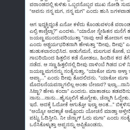
ವರಾಂಡದಲ್ಲಿ ಕುಳಿತು ಒಬ್ಬರನೊಬ್ಬರ ಮುಖ ನೋಡಿ ಸುಮ್ಮಸುಮ್
“ಅವನು ನನ್ನ ಮಗ, ನನ್ನ ಮಗ” ಎಂದು ಹುಸಿ ಜಗಳವಾಡುತ್ತಿ
ಆಗ ಇದ್ದಕ್ಕಿದ್ದಂತೆ ಏನೋ ಕಳೆದು ಕೊಂಡುವಳಂತೆ ವರಾಂಡದ
ಎಲ್ರಿ ಕಾಣ್ತಿಲ್ಲಾ?” ಎಂದಳು. “ಯಾರೋ ಸ್ನೇಹಿತನ ಮನೆಗೆ
ಜಯಣ್ಣ ಮುಂದುವರಿಯುತ್ತಾ “ನಾವು ಆಚೆ ಹೋದಾಗ ಅವನು
ಎಂದು ಆಶ್ಚರ್ಯಭರಿತನಾಗಿ ಹೇಳುತ್ತಾ “ದೀಪು, ದೀಪು” ಎನ
ಹುಡುಕಲಾರಂಭಿಸಿದ. ಅಡುಗೆಮನೆ, ಮಲಗುವ ಕೋಣೆ, ಬಚ್ಚ
ಗಾಬರಿಯಿಂದ ಹಿತ್ತಲಿನ ಕಡೆ ನೋಡಲು, ಹಿಂದಿನ ಕದ ತೆಗೆದಿ
ನಡೆದ. ಆ ಸಣ್ಣ ಹಿತ್ತಲಿನಲ್ಲಿ ದೀಪು ದಾಳಿಂಬೆ ಗಿಡದ ಬಳಿ ನಿ
ಜಯಣ್ಣ ಮಗನನ್ನು ಸಂತೈಸುತ್ತಾ, “ಯಾಕೋ ಮಗಾ ಅಳ್ತಾ ಇದ
ಅಪ್ಪಾ...” ಎಂದು ದೀಪು ತೊದಲಿದನು. “ಯಾಕೋ ಮಗಾ ಏನ
ಮೊದಲನೆಯವನ್ನಾಗಲಿಲ್ಲ ಅಂತಾ ಬೇಜಾರ? ಇಲ್ಲಾ...ನಾನಿನ್ನೂ
ಸಿಟ್ಟಾ? ಹೇಳು ಕಂದಾ” ಎಂದನು. ಮಾತಾಡಲು ತಡವರಿಸುತ್
ನಾನು...ನಾನು...ಹೈಸ್ಕೂಲಿಗೆ ಹೊಗ್ಬೇಕು, ಚೆನ್ನಾಗಿ ಓದ್
ಇದೆ. ಅದಕ್ಕೆ ಓದೋಕೆ ಆಗುತ್ತೋ ಇಲ್ವಾ ಅಂತ...” ಬಿಕ್ಕಳಿಸ
“ಅಯ್ಯೋ ಅದಕ್ಯಾಕೆ ಅಷ್ಟೊಂದು ಯೋಚನೆ ಮಾಡ್ತಾ ಅಳ್ತೀದ್ದೀ.
ಪಟ್ಟು ಓದಿಸ್ತೀನಿ. ನೀ ಚೆನ್ನಾಗ್ ಓದು ಮಗಾ” ಎಂದು ಸ
ಒರೆಸಿಕೊಳ್ಳುತ್ತಾ ಅಪ್ಪನನ್ನು ಅಪ್ಪಿಕೊಂಡನು.