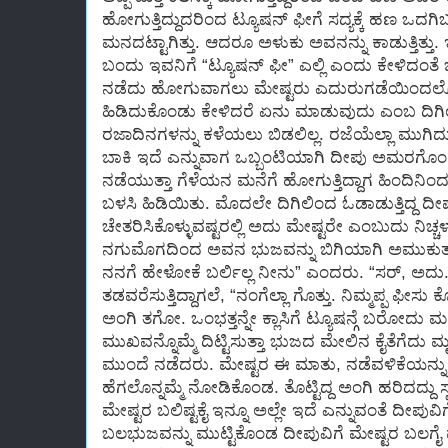
ಹೋಗುತ್ತಿದ್ದುದರಿಂದ ಟ್ಯೂಷನ್ ಫೀಗೆ ಸದ್ಯಕ್ಕೆ ಹಣ ಒದಗ
ಮನದಟ್ಟಾಗಿತ್ತು. ಆದರೂ ಅಳುಕು ಅವನನ್ನು ಕಾಡುತ್ತಿತ್ತು. ಇ
ಬಂದು ಇವನಿಗೆ “ಟ್ಯೂಷನ್ ಫೀ” ಎಲ್ಲಿ ಎಂದು ಕೇಳಿದಂತೆ ಭಾ
ನಡೆದು ಹೋಗುವಾಗಲು ಮೇಷ್ಟರು ಎದುರುಗಡೆಯಿಂದಲ
ಹಿಡಿದುಕೊಂಡು ಕೇಳಿದರೆ ಏನು ಮಾಡುವುದು ಎಂಬ ದಿಗಿಲು
ರಜಾದಿನಗಳನ್ನು ಕಳೆಯಲು ಬಿಡಲಿಲ್ಲ. ರಜೆಯೆಲ್ಲಾ ಮುಗಿ
ಬಾಕಿ ಇದೆ ಎನ್ನುವಾಗ ಒಬ್ಬಂಟಿಯಾಗಿ ದೀಪು ಅಮರಗೊಂಡ
ನಡೆಯುತ್ತಾ ಗೆಳೆಯನ ಮನೆಗೆ ಹೋಗುತ್ತಿದ್ದಾಗ ಹಿಂದಿನಿಂ
ಬಳಸಿ ಹಿಡಿಯಿತು. ಮೊದಲೇ ದಿಗಿಲಿಂದ ಓಡಾಡುತ್ತಿದ್ದ ದ
ಚೇತರಿಸಿಕೊಳ್ಳುವಷ್ಟರಲ್ಲಿ ಅದು ಮೇಷ್ಟರೇ ಎಂಬುದು ನಿಚ್ಚ
ನಗುಮೊಗದಿಂದ ಅವನ ಭುಜವನ್ನು ಬಿಗಿಯಾಗಿ ಅಮುಕುತ್ತಾ “
ನನಗೆ ಹೇಳೋಕೆ ಬರ್ಲಿಲ್ಲ ನೀನು” ಎಂದರು. “ಸರ್, ಅದು
ತಡವರೆಸುತ್ತಿದ್ದಾಗಲೆ, “ನಂಗೆಲ್ಲಾ ಗೊತ್ತು. ನಿಮ್ಮಪ್ಪ ಫೀಸು
ಅಂಗಿ ತಗೋ. ಒಂಭತ್ತನ್ನೇ ಕ್ಲಾಸಿಗೆ ಟ್ಯೂಷನ್ಗೆ ಬರೋದ
ಮುಖವನ್ನೊಮ್ಮೆ ದಿಟ್ಟಿಸುತ್ತಾ ಭುಜದ ಮೇಲಿನ ಕೈತೆಗೆದು ಮ
ಮುಂದೆ ನಡೆದರು. ಮೇಷ್ಟರ ಈ ಮಾತು, ನಡೆವಳಿಕೆಯನ್ನು
ಹೆಗಲೊನ್ನಮ್ಮೆ ನೋಡಿಕೊಂಡ. ತೊಟ್ಟಿದ್ದ ಅಂಗಿ ಹರಿದದ್ದು ಸ್ಪ
ಮೇಷ್ಟರ ಬಲಿಷ್ಟಕೈ ಇನ್ನೂ ಅಲ್ಲೇ ಇದೆ ಎನ್ನುವಂತೆ ದೀಪುವಿಗ
ಬಲಭುಜವನ್ನು ಮುಟ್ಟಿಕೊಂಡ ದೀಪುವಿಗೆ ಮೇಷ್ಟರ ಬಲಗೈ ಮ