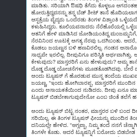
ಮಾಡಿತು. ಸರಿಯಾಗಿ ಔಷಧಿ ತೆಗೆದು ಕೊಳ್ಳಲೂ ಆಗದಂತ
ಹೋರುತ್ತಿದ್ದವನನ್ನು ತನ್ನ ಬೆಡ್ ಶೀಟ್ ತಾನೆ ಹೊದಿಯಲಾಗದಂ
ಆಸ್ಪತ್ರೆಯ ವೈದ್ಯರು ಒಂದೆರಡು ತಿಂಗಳ ವಿಶ್ರಾಂತಿ ಒಳ್ಳೆಯದ
ಕಳುಹಿಸಿದ್ದರು. ಕೂಲಿಯವನಾದರು ನೆರೆಹೊರೆಯಲ್ಲಿ ಒಳ್ಳೆ
ಆತನಿಗೆ ಹೇಳಿ ಮಾಡಿಸಿದ ಜೋಡಿಯಂತಿದ್ದ ಮಂಜಮ್ಮನಿಗೆ
ನೆರವಿನಿಂದ ಊಟಕ್ಕೆ ಅಗತ್ಯ ನೆರವು ಒದಗಿಬಂತು. ಆದರೆ
ಕೊಡಲು ಜಯಣ್ಣನ ಬಳಿ ಹಣವಿರಲಿಲ್ಲ. ಗಂಡನ ಅನಾರೋಗ್ಯದ
ಸಾಧ್ಯವೇ ಇರಲಿಲ್ಲ. ದೀಪುವಿಗೂ ಪರಿಸ್ಥಿತಿ ಅರ್ಥವಾಗಿತ್ತು
ಕೇಳುವುದು? ಮಾಸ್ತರರಿಗೆ ಏನು ಹೇಳುವುದು? ಅಮ್ಮ ತಾನ
ದೊಡ್ಡ ದೊಡ್ಡ ಯೋಚನೆಗಳು ಮೂಡತೊಡಗಿದವು. ಬೇರೆ ದಾರಿ
ಅಂದು ಟ್ಯೂಷನ್ ಗೆ ಹೊರಡುವ ಮುನ್ನ ತಂದೆಯ ಮುಖವನ
ಜಯಣ್ಣ, “ಇಂದು ಹೋಗಿಬಾರಪ್ಪ, ಮಾಸ್ತರರಿಗೆ ಮುಂದಿನ 
ಎಂದು ಅಸಾಯಕತೆಯಿಂದ ನುಡಿದರು. ದೀಪು ಏನೂ ಮಾಡುವ ಸ
ಟ್ಯೂಷನ್ ಬಿಡಬೇಕಾಗುವುದೇನೋ ಎಂಬ ಚಿಂತೆ ತಲೆಗೆ ಹತ್ತ
ಅಂದು ಟ್ಯೂಷನ್ ಬಿಟ್ಟ ನಂತರ, ಮಾಸ್ತರರ ಬಳಿ ಬಂದ ದೀ
ಸರಿಯಿಲ್ಲ. ಈ ತಿಂಗಳ ಟ್ಯೂಷನ್ ಫೀಯನ್ನು ಮುಂದಿನ ತಿ
ದನಿಯಲ್ಲೇ ಹೇಳಿದ. “ಆಗ್ಲಪ್ಪಾ, ನಿಮ್ಮ ತಂದೆ ನನಗೆ ಚೆನ್ನಾ
ತಿಂಗಳೇ ಕೊಡು. ಆದರೆ ಟ್ಯೂಷನ್ನಿಗೆ ಬರೋದು ಬಿಡಬೇಡ